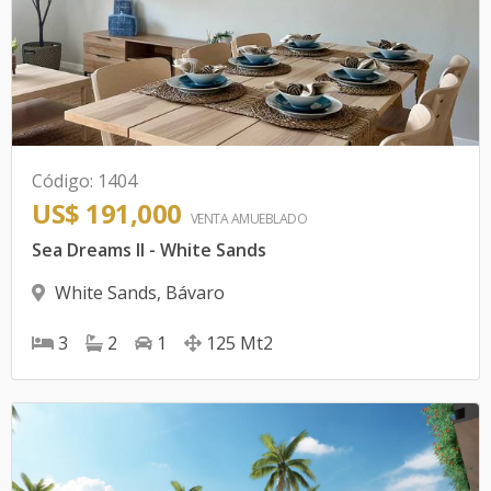
Código
:
1404
US$ 191,000
VENTA AMUEBLADO
Sea Dreams II - White Sands
White Sands
,
Bávaro
3
2
1
125
Mt2