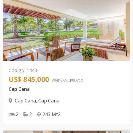
Código
:
1440
US$ 845,000
VENTA AMUEBLADO
Cap Cana
Cap Cana
,
Cap Cana
2
2
243
Mt2