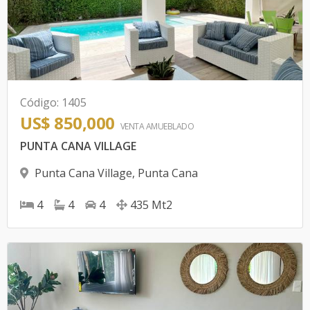
Código
:
1405
US$ 850,000
VENTA AMUEBLADO
PUNTA CANA VILLAGE
Punta Cana Village
,
Punta Cana
4
4
4
435
Mt2