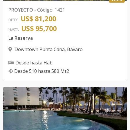
PROYECTO
-
Código
:
1421
US$ 81,200
DESDE
US$ 95,700
HASTA
La Reserva
Downtown Punta Cana
,
Bávaro
Desde
hasta
Hab.
Desde
510
hasta
580
Mt2