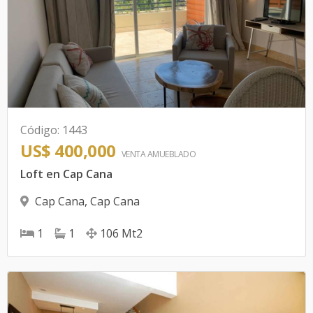
Código
:
1443
US$ 400,000
VENTA AMUEBLADO
Loft en Cap Cana
Cap Cana
,
Cap Cana
1
1
106
Mt2