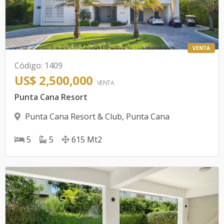
VENTA
Código
:
1409
US$ 2,500,000
VENTA
Punta Cana Resort
Punta Cana Resort & Club
,
Punta Cana
5
5
615
Mt2