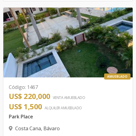
AMUEBLADO
Código
:
1467
US$ 220,000
VENTA AMUEBLADO
US$ 1,500
ALQUILER
AMUEBLADO
Park Place
Costa Cana
,
Bávaro