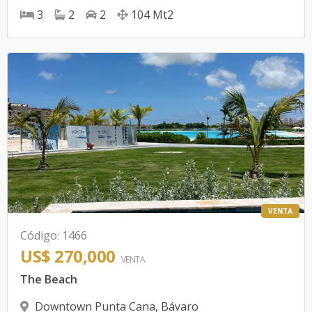
3
2
2
104
Mt2
VENTA
Código
:
1466
US$ 270,000
VENTA
The Beach
Downtown Punta Cana
,
Bávaro