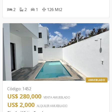
2
2
1
126
Mt2
AMUEBLADO
Código
:
1452
US$ 280,000
VENTA AMUEBLADO
US$ 2,000
ALQUILER
AMUEBLADO