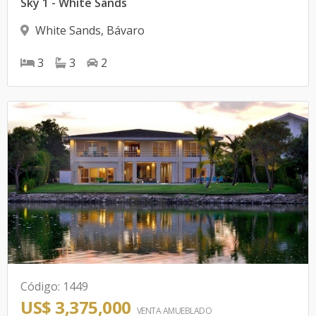
Sky 1 - White Sands
White Sands
,
Bávaro
3
3
2
Código
:
1449
US$ 3,375,000
VENTA AMUEBLADO