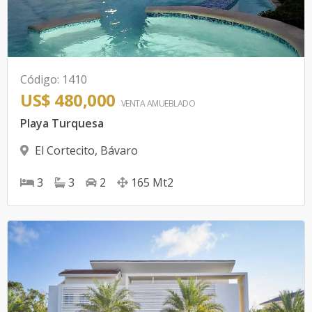
Código
:
1410
US$ 480,000
VENTA AMUEBLADO
Playa Turquesa
El Cortecito
,
Bávaro
3
3
2
165
Mt2