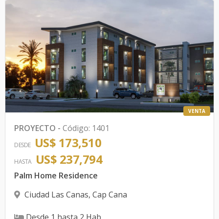
VENTA
PROYECTO
-
Código
:
1401
US$ 173,510
DESDE
US$ 237,794
HASTA
Palm Home Residence
Ciudad Las Canas
,
Cap Cana
Desde
1
hasta
2
Hab.