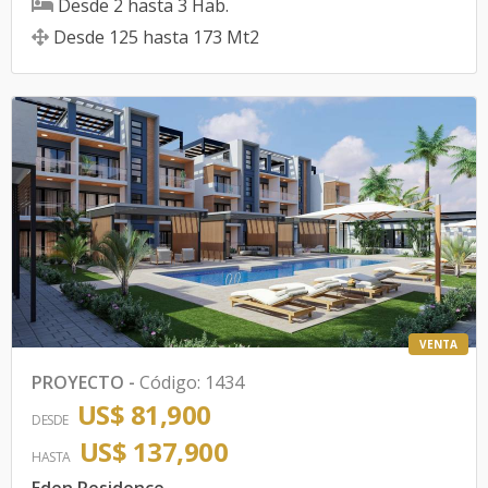
Desde
2
hasta
3
Hab.
Desde
125
hasta
173
Mt2
VENTA
PROYECTO
-
Código
:
1434
US$ 81,900
DESDE
US$ 137,900
HASTA