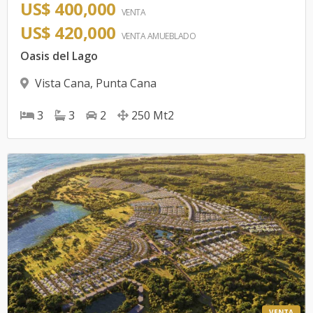
US$ 400,000
VENTA
US$ 420,000
VENTA AMUEBLADO
Oasis del Lago
Vista Cana
,
Punta Cana
3
3
2
250
Mt2
VENTA