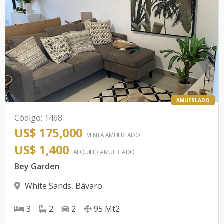
AMUEBLADO
Código
:
1468
US$ 175,000
VENTA AMUEBLADO
US$ 1,400
ALQUILER
AMUEBLADO
Bey Garden
White Sands
,
Bávaro
3
2
2
95
Mt2