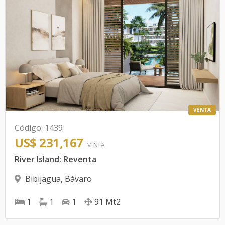
VENTA
Código
:
1439
US$ 231,167
VENTA
River Island: Reventa
Bibijagua
,
Bávaro
1
1
1
91
Mt2