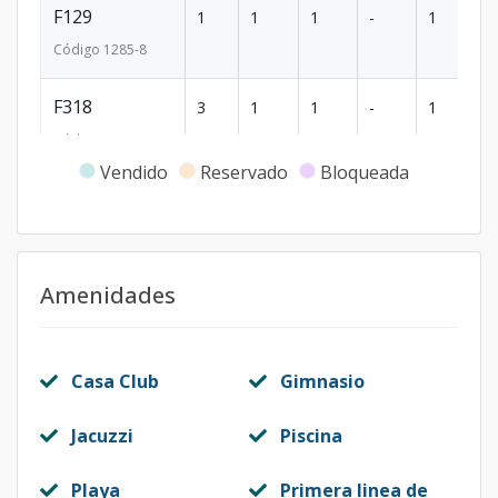
F129
1
1
1
-
1
6
Código
1285
-8
F318
3
1
1
-
1
6
Código
1285
-9
Vendido
Reservado
Bloqueada
D101
1
3
3
-
2
2
Código
1285
-1
Amenidades
Casa Club
Gimnasio
Jacuzzi
Piscina
Playa
Primera linea de