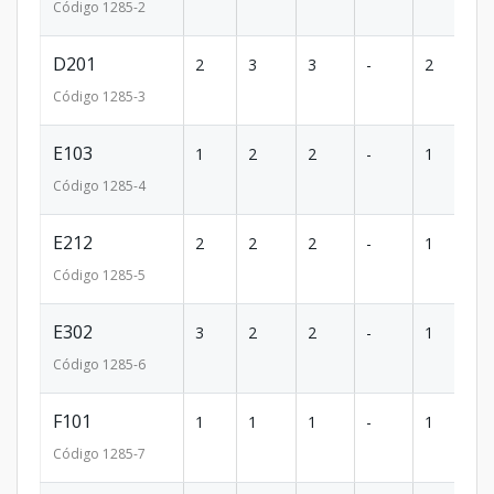
Código
1285
-2
D201
2
3
3
-
2
2
Código
1285
-3
E103
1
2
2
-
1
1
Código
1285
-4
E212
2
2
2
-
1
1
Código
1285
-5
E302
3
2
2
-
1
1
Código
1285
-6
F101
1
1
1
-
1
8
Código
1285
-7