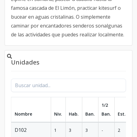
famosa cascada de El Limón, practicar kitesurf o
bucear en aguas cristalinas. O simplemente
caminar por encantadores senderos sonalgunas
de las actividades que puedes realizar localmente.
Unidades
1/2
Nombre
Niv.
Hab.
Ban.
Ban.
Est.
m
D102
1
3
3
-
2
2