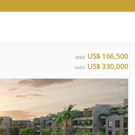
US$ 166,500
DESDE
US$ 330,000
HASTA
1 of 30