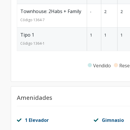
Townhouse: 2Habs + Family
-
2
2
Código
1364
-7
Tipo 1
1
1
1
Código
1364
-1
Vendido
Rese
Amenidades
1 Elevador
Gimnasio