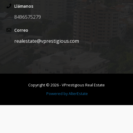
Llámanos
8496575279
Correo
realestate@vprestigious.com
Copyright ©
2026
-
VPrestigious Real Estate
Powered by
AlterEstate