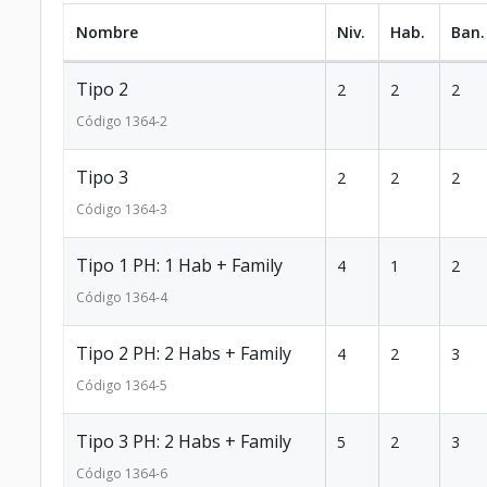
Nombre
Niv.
Hab.
Ban.
Tipo 2
2
2
2
Código
1364
-2
Tipo 3
2
2
2
Código
1364
-3
Tipo 1 PH: 1 Hab + Family
4
1
2
Código
1364
-4
Tipo 2 PH: 2 Habs + Family
4
2
3
Código
1364
-5
Tipo 3 PH: 2 Habs + Family
5
2
3
Código
1364
-6