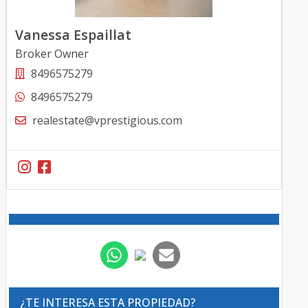
Vanessa Espaillat
Broker Owner
8496575279
8496575279
realestate@vprestigious.com
¿TE INTERESA ESTA PROPIEDAD?