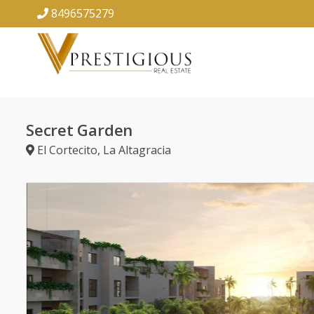
8496575279
Secret Garden
El Cortecito
,
La Altagracia