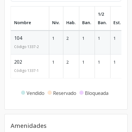
1/2
Nombre
Niv.
Hab.
Ban.
Ban.
Est.
m
104
1
2
1
1
1
2
Código
1337
-2
202
1
2
1
1
1
1
Código
1337
-1
Vendido
Reservado
Bloqueada
Amenidades