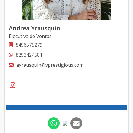
Andrea Yrausquin
Ejecutiva de Ventas
8496575279
8293424581
ayrausquin@vprestigious.com