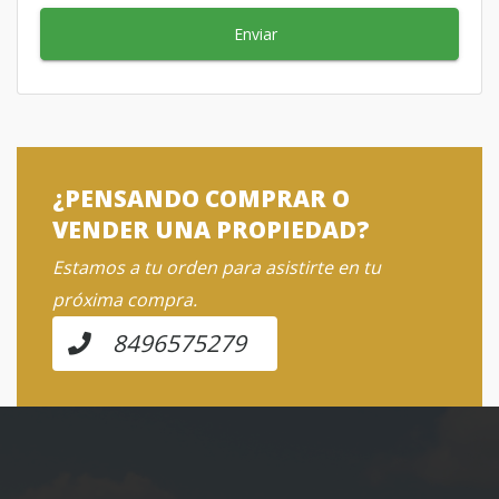
Enviar
¿PENSANDO COMPRAR O
VENDER UNA PROPIEDAD?
Estamos a tu orden para asistirte en tu
próxima compra.
8496575279