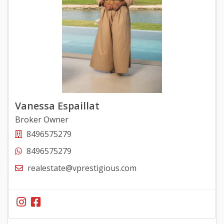
Vanessa Espaillat
Broker Owner
8496575279
8496575279
realestate@vprestigious.com