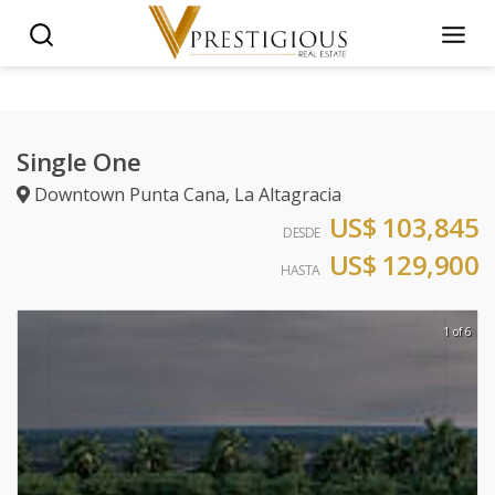
Single One
Downtown Punta Cana
,
La Altagracia
US$ 103,845
DESDE
US$ 129,900
HASTA
1 of 6