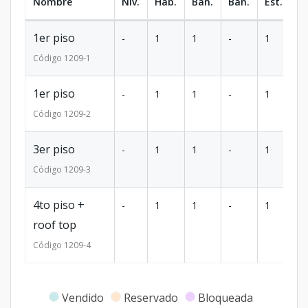
Nombre
Niv.
Hab.
Ban.
Ban.
Est.
m
1er piso
-
1
1
-
1
55
Código
1209
-1
1er piso
-
1
1
-
1
55
Código
1209
-2
3er piso
-
1
1
-
1
55
Código
1209
-3
4to piso +
-
1
1
-
1
5
roof top
Código
1209
-4
Vendido
Reservado
Bloqueada